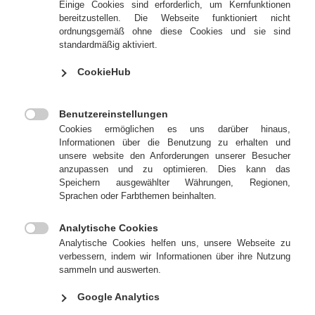

Einige Cookies sind erforderlich, um Kernfunktionen
bereitzustellen. Die Webseite funktioniert nicht
Mit dem richtigen Drucktuch alles.
ordnungsgemäß ohne diese Cookies und sie sind
standardmäßig aktiviert.
Als echte Drucktuch-Spezialisten führen wir ein umfassendes
CookieHub
Sortiment verschiedenster Drucktuch-Qualitäten für alle Offset-
Anwendungen. Eine Auswahl der wichtigsten Produkte haben wir auf
dieser Seite für Sie zusammengestellt. Gerne helfen Ihnen unsere
Benutzereinstellungen
erfahrenen Berater weiter, wenn es um spezielle Anforderungen geht.

Cookies ermöglichen es uns darüber hinaus,
(Weitere Produkte auf Anfrage.)
Informationen über die Benutzung zu erhalten und
unsere website den Anforderungen unserer Besucher
anzupassen und zu optimieren. Dies kann das
Gesamtübersicht Lieferprogramm
Speichern ausgewählter Währungen, Regionen,
Drucktücher, Unterlage-Materialien, Messgeräte und
Sprachen oder Farbthemen beinhalten.
Druckereizubehör: Hier gibt's das aktuelle Lieferprogramm als
PDF zum
Download
.
Analytische Cookies

Analytische Cookies helfen uns, unsere Webseite zu
verbessern, indem wir Informationen über ihre Nutzung
sammeln und auswerten.
Alle Kategorien
Bogenoffset
Rollenoffset
Lackieren
Google Analytics
Kartonagen
ISEGA
Etiketten
Metall
CD/DVD
Plastik