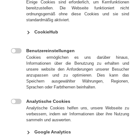

Einige Cookies sind erforderlich, um Kernfunktionen
UV- und Dispersionslack
bereitzustellen. Die Webseite funktioniert nicht
ordnungsgemäß ohne diese Cookies und sie sind
standardmäßig aktiviert.
Die Strip-Platte Varniplate TPE Blue wurde speziell für die Inline-
CookieHub
Lackierung in der Bogenoffset-Maschine entwickelt. Die Besonderheit
liegt in ihrer innovativen Zusammensetzung: Die Deckplatte aus
thermoplastischem Elastomer (TPE) ermöglicht einen optimalen
Benutzereinstellungen

Lackübertrag unter den verschiedensten Bedingungen, unterstützt
Cookies ermöglichen es uns darüber hinaus,
durch eine spezielle Polymer-Zwischenschicht für eine dauerhaft
Informationen über die Benutzung zu erhalten und
unsere website den Anforderungen unserer Besucher
schnelle Rückstellkraft.
anzupassen und zu optimieren. Dies kann das
Speichern ausgewählter Währungen, Regionen,
Varniplate TPE Blue ist sowohl für wasserbasierende
Sprachen oder Farbthemen beinhalten.
Dispersionslacke wie auch für UV-Lacke geeignet und zeichnet sich
durch hohe Beständigkeit aus. Auch mit besonderen Lacken wie
Analytische Cookies
Softtouch- oder Mattlack werden hervorragende Ergebnisse erzielt.

Analytische Cookies helfen uns, unsere Webseite zu
verbessern, indem wir Informationen über ihre Nutzung
Zum Schutz vor mechanischen Beschädigungen wurde die blaue,
sammeln und auswerten.
lackführende Deckschicht mit einer Schutzfolie versehen.
Google Analytics
Die Platte lässt sich problemlos für Wiederholungsaufträge einsetzen,