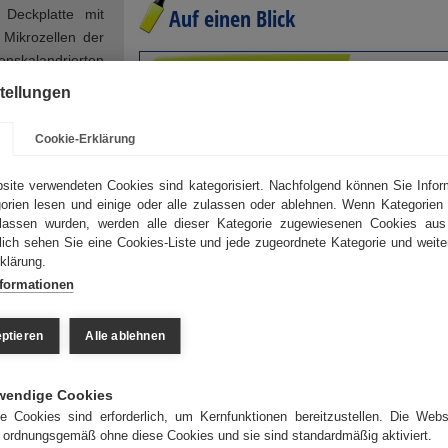
Auf einen Blick
n Deckplatte mit
 Mikrozellen der
kalandrierten
ANWENDUNGSBEREICH:
hs ihren Beitrag
tellungen
Bogenoffset • Rollenoffset • Endlosdruck • Fol
KOMPATIBILITÄT MIT:
Cookie-Erklärung
ber die gesamte
Konventionellen Farben • UV-Farben und -
uck und ruhigen
Waschmitteln • Hybrid-Farben • metallpigmenti
site verwendeten Cookies sind kategorisiert. Nachfolgend können Sie Info
rvorragend.
orien lesen und einige oder alle zulassen oder ablehnen. Wenn Kategorien d
Farben • absorbierenden/nicht absorbierende
lassen wurden, werden alle dieser Kategorie zugewiesenen Cookies au
Substraten
zlich sehen Sie eine Cookies-Liste und jede zugeordnete Kategorie und weite
e überragende
HAUPTEIGENSCHAFTEN:
klärung.
auf Mineral- und
nformationen
ität auf. Sie ist
Top-Qualität im Flächen- und Rasterdruck • op
igkeit, sondern
Papierfreigabe auch bei empfindlichen
ptieren
Alle ablehnen
Bedruckstoffen • hohe Quellbeständigkeit • red
Papierstaubaufbau • neutrales bis leicht positi
e konstant hohe
Förderverhalten • lange Standzeiten
wendige Cookies
Lebensdauer des
ge Cookies sind erforderlich, um Kernfunktionen bereitzustellen. Die Webse
t ordnungsgemäß ohne diese Cookies und sie sind standardmäßig aktiviert.