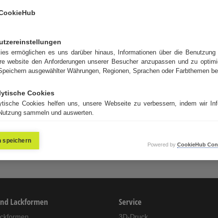
CookieHub
Technische Daten:
Bestell-Nr.
008250
utzereinstellungen
ies ermöglichen es uns darüber hinaus, Informationen über die Benutzung 
Dicke
1,70 mm
re website den Anforderungen unserer Besucher anzupassen und zu optimi
Farbe
schwarz
Speichern ausgewählter Währungen, Regionen, Sprachen oder Farbthemen bei
Aufbau
3-lagig, kompressibel
Deckplatte
Mikroschliff, 0,9 µm (Ra)
lytische Cookies
ytische Cookies helfen uns, unsere Webseite zu verbessern, indem wir Inf
Mikrohärte
55° Shore A
 Nutzung sammeln und auswerten.
Kompressibilität
ca. 10% @ 1350 kPa
Dehnung
≤0,75% @ 500 N/50 mm
Google Analytics
n speichern
Powered by
CookieHub Con
und Lackformen
Service
uckformen
3D-Druck