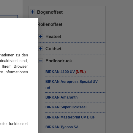
Bogenoffset
Rollenoffset
iendruck
Heatset
Coldset
erten
rmationen zu den
Endlosdruck
eaktiviert sind,
n
s Ihrem Browser
re Informationen
BIRKAN 4100 UV
(NEU)
BIRKAN Aeropress Spezial UV
timale
rot
BIRKAN Amaranth
uzierter
BIRKAN Super Goldseal
ves
BIRKAN Masterprint UV Blue
ite funktioniert
BIRKAN Tycoon SA