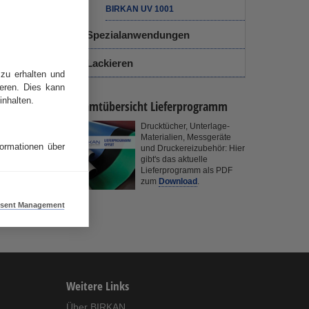
BIRKAN UV 1001
Spezialanwendungen
Lackieren
zu erhalten und
eren. Dies kann
nhalten.
Gesamtübersicht Lieferprogramm
Drucktücher, Unterlage-
Materialien, Messgeräte
ormationen über
und Druckereizubehör: Hier
gibt's das aktuelle
Lieferprogramm als PDF
zum
Download
.
sent Management
Weitere Links
Über BIRKAN