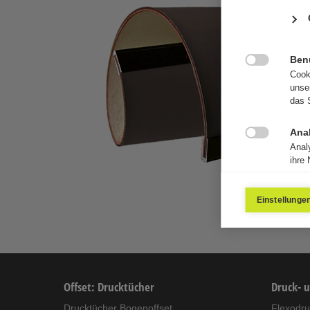
Ben

Cook
unse
das 
Ana

Anal
ihre
Einstellunge
Offset: Drucktücher
Druck- 
Drucktücher Bogenoffset
Flexodr