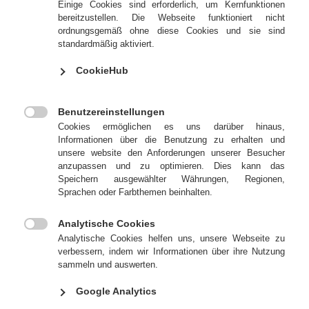

Einige Cookies sind erforderlich, um Kernfunktionen
bereitzustellen. Die Webseite funktioniert nicht
ordnungsgemäß ohne diese Cookies und sie sind
Die beste Wahl im UV-Druck
standardmäßig aktiviert.
CookieHub
Drucktücher mit herkömmlicher Deckplatte quellen früher oder später
beim Einsatz von UV-Farben und UV-Waschmitteln. Deshalb wird ein
Benutzereinstellungen
spezielles UV-Drucktuch benötigt, um optimale Druckergebnisse zu

Cookies ermöglichen es uns darüber hinaus,
erzielen.
Informationen über die Benutzung zu erhalten und
unsere website den Anforderungen unserer Besucher
Die verwendeten Zusätze in der EPDM-Deckplatte machen BIRKAN
anzupassen und zu optimieren. Dies kann das
Aeropress Spezial UV rot äußerst quellbeständig gegenüber UV-
Speichern ausgewählter Währungen, Regionen,
Farben und -Waschmitteln. Gleichzeitig verbessert diese besondere
Sprachen oder Farbthemen beinhalten.
Deckplattenmischung die Farbabgabe, verringert den Aufbau von
Papierstaub und reduziert somit die Waschintervalle.
Analytische Cookies
Lebensdauerverlängernd wirkt sich auch die kompressible, mit einem

Analytische Cookies helfen uns, unsere Webseite zu
neuen Porensystem ausgestattete Zwischenschicht aus, deren
verbessern, indem wir Informationen über ihre Nutzung
Belastbarkeit ihresgleichen sucht.
sammeln und auswerten.
Google Analytics
Die sehr feine, mikrogeschliffene Oberfläche garantiert exzellente
Druckresultate sowohl im Raster- als auch im Volltondruck bei allen