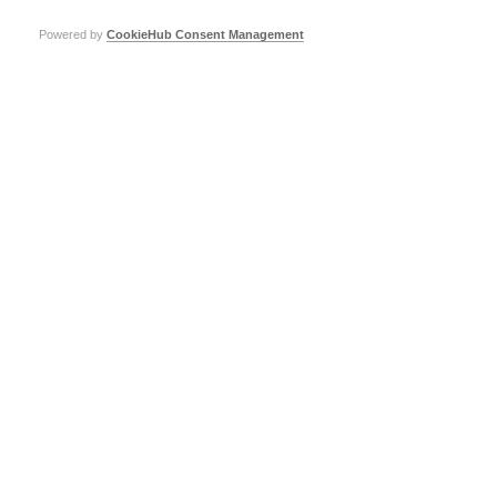
Papiersorten und -dicken ebenso wie eine sehr gute Papierfreigabe
Powered by
CookieHub Consent Management
(QR-Effekt). Daher ist dieses Drucktuch auch für verschiedenste
Spezialanwendungen geeignet.
Auf einen Blick
ANWENDUNGSBEREICH: